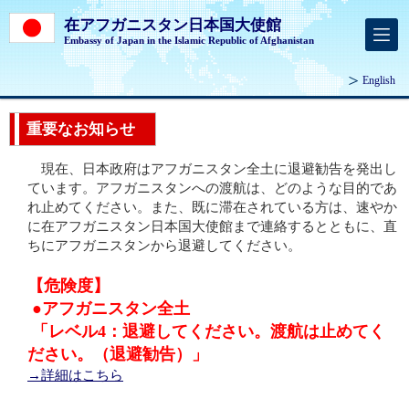
在アフガニスタン日本国大使館
Embassy of Japan in the Islamic Republic of Afghanistan
English
重要なお知らせ
現在、日本政府はアフガニスタン全土に退避勧告を発出し
ています。アフガニスタンへの渡航は、どのような目的であ
れ止めてください。また、既に滞在されている方は、速やか
に在アフガニスタン日本国大使館まで連絡するとともに、直
ちにアフガニスタンから退避してください。
【危険度】
●アフガニスタン全土
「レベル4：退避してください。渡航は止めてく
ださい。（退避勧告）」
→詳細はこちら