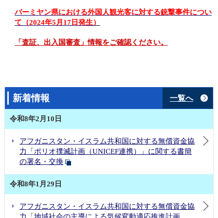
バーミヤン県における外国人観光客に対する銃撃事件につい
て（2024年5月17日発生）
「査証、出入国審査」情報をご確認ください。
新着情報
一覧へ
令和8年2月10日
アフガニスタン・イスラム共和国に対する無償資金協
力「ポリオ撲滅計画（UNICEF連携）」に関する書簡
の署名・交換
令和8年1月29日
アフガニスタン・イスラム共和国に対する無償資金協
力「地域社会の主導による気候変動適応推進計画