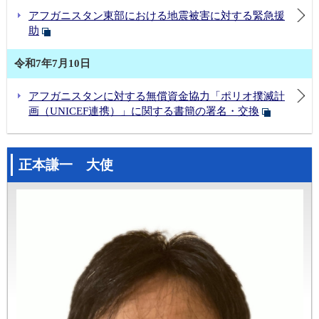
アフガニスタン東部における地震被害に対する緊急援
助
令和7年7月10日
アフガニスタンに対する無償資金協力「ポリオ撲滅計
画（UNICEF連携）」に関する書簡の署名・交換
正本謙一 大使